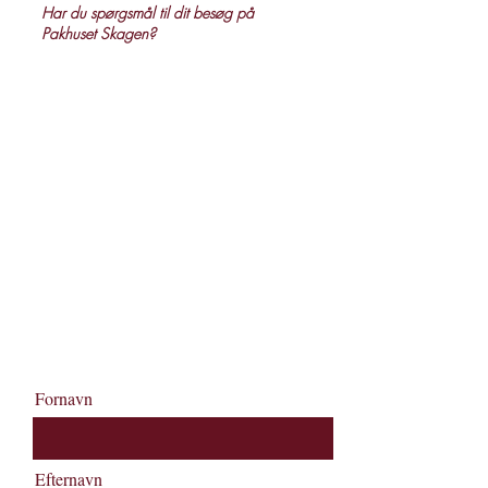
Har du spørgsmål til dit besøg på
Pakhuset Skagen?
Uanset om du vil reservere bord, høre
mere om vores menu eller planlægge en
særlig aften i Skagen, står vi klar til at
hjælpe dig.
Kontakt os gerne på telefon, mail – eller
brug kontaktformularen her på siden.
Vi glæder os til at byde dig velkommen
på Pakhuset Skagen – hvor stemningen,
smagen og Skagen mødes.
+45 9844 2000
Booking@pakhusetskagen.dk
Fornavn
Efternavn