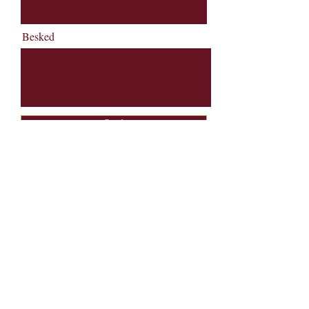
Besked
Send
Pakhuset Skagen
Rødspættevej 6
9990 Skagen
Tlf. + 45 9844 2000
Mail:
booking@pakhusetskagen.dk