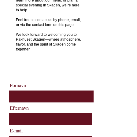
learn more about our menu, or plan a
special evening in Skagen, we’re here
to help.
Feel free to contact us by phone, email,
or via the contact form on this page.
We look forward to welcoming you to
Pakhuset Skagen—where atmosphere,
flavor, and the spirit of Skagen come
together.
+45 9844 2000
Booking@pakhusetskagen.dk
Fornavn
Efternavn
E-mail