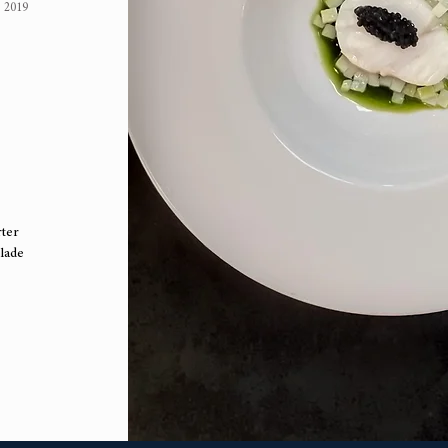
 2019
rter
lade