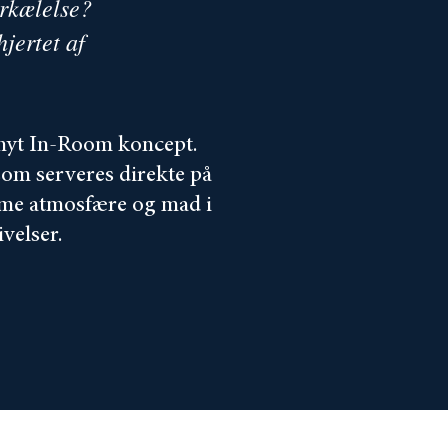
orkælelse?
jertet af
 nyt In-Room koncept.
som serveres direkte på
time atmosfære og mad i
velser.