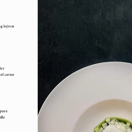
og løjrom
ller
el caviar
gpure
lle