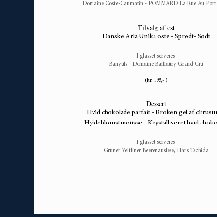
Domaine Coste-Caumatin - POMMARD La Rue Au Port
Tilvalg af ost
Danske Arla Unika oste - Sprødt- Sødt
I glasset serveres
Banyuls - Domaine Baillaury Grand Cru
(kr. 195,- )
Dessert
Hvid chokolade parfait - Broken gel af citrusu
Hyldeblomstmousse - Krystalliseret hvid choko
I glasset serveres
Grüner Veltliner Beerenauslese, Hans Tschida