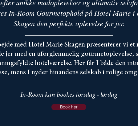
efter unikke madoplevelser og ultimativ selvf
res In-Room Gourmetophold på Hotel Marie i h
Skagen den perfekte oplevelse for jer.
rbejde med Hotel Marie Skagen præsenterer vi et
rkæle jer med en uforglemmelig gourmetoplevelse, 
mningsfyldte hotelværelse. Her får I både den in
sse, mens I nyder hinandens selskab i rolige omgi
In-Room kan bookes torsdag - lørdag
Book her