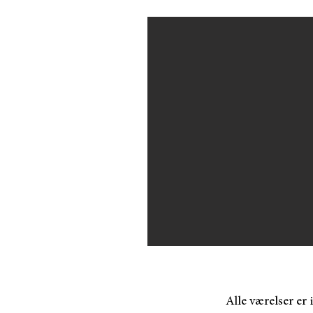
ld
iorsuiter
¨serveret på
s direkte
Alle værelser er