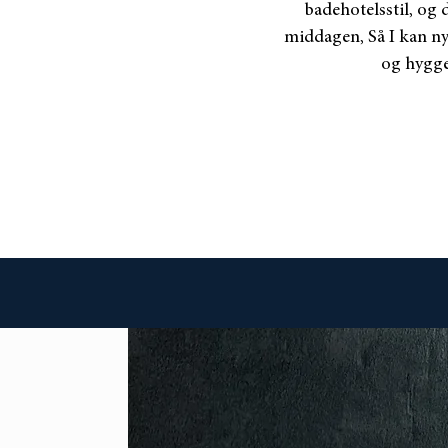
badehotelsstil, og 
middagen, Så I kan ny
or. Ellers er
og hygge
er sende en e-