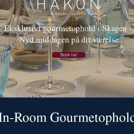
Eksklusivt gourmetophold i Skagen –
Nyd middagen på dit værelse
Book her
In-Room Gourmetophol