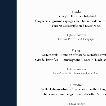
Snacks
Saltbagt selleri med bakskuld
Carpaccio af grønne asparges med hasselnøddeolie 
Friteret Ostesouffle med revet trøffel
I glasset serveres
Météyer Pere et Fils Champagne.
Forret
Saltet torsk - Bouillon af ristede kartoffelskræ
Syltede kartofler - Ramsløgsolie - Rossini black lab
I glasset serveres
Pequeñas Producciones Sauvignon Blanc.
Hovedret
Grillet kalvemørbrad - Spæde kål - Trøffel - Lø
Sherrysauce med røget marv, skalotter & persi
I glasset serveres