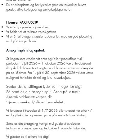
Du er arbejdsom og har lyst til at gøre en forskel for husets
gæster, dine kollegaer og samarbejdspartnere.
Hvem er PAKHUSET?
Vi er engagerede og kreative.
Vi holder af at forkæle vores gæster.
Vi er én af Skagens største restauranter, med en god placering
midt på Skagen havn.
Ansøgningsfrist og opstart:
Stillingen som weekendtjener og/eller tjenerafløser vil i
perioden 1. juli 2026 – 1. oktober 2026 være timebaseret,
dog skal du forvente at vagterne vil
have
en minimums længde
på ca. 8 timer. Fra 1. juli til 30. september 2026 vil der være
fuldtidsarbejde
mulighed for både deltid- og
.
Syntes du, at stillingen lyder som noget for dig?
Så send os din ansøgning til Anna
på e-mail:
Anna@pakhusetskagen.dk
”Tjener – weekend/afløser” i emnefeltet.
Vi forventer tiltrædelse d. 1/7 2026 eller snarest her efter - Vi
er dog
fleksible
og venter gerne på den rette
kandidat(er)
Send os din ansøgning hurtigst muligt, da vi evaluerer
indkomne ansøgninger, og indkalder til samtaler løbende.
Vi glæder os til at høre fra dig!