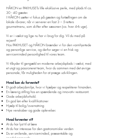
HÅKON er PAKHUSETs lille eksklusive perle, med plads til ca.
30 - 40 gæster.
I HÅKON sætter vi fokus på gæsten og fortællingen om de
lokale råvarer, når vi serverer en fast 3 – 5-retters
gourmetmenu, som skifter efter sæsonen (ca. hver 4-6 uge).
Vi er i vækst og lige nu har vi brug for dig. Vil du med på
rejsen?
Hos PAKHUSET og HÅKON brænder vi for den varmhjertede
og personlige service, og derfor søger vi en frisk og
serviceminded personlighed til vores team.
Vi tilbyder til gengæld en moderne arbejdsplads i vækst, med
et ungt og passioneret team, hvor du sammen med det øvrige
personale, får muligheden for at præge udviklingen.
Hvad kan du forvente?
Et godt arbejdsmiljø, hvor vi hjælper og respekterer hinanden.
En lærerig stilling hos en spændende og innovativ restaurant.
Gode arbejdsforhold.
En god løn efter kvalifikationer
Hjælp til bolig/overnatning
Nye venskaber og gode oplevelser.
Hvad forventer vi?
At du har lyst til at lære
At du har interesse for den gastronomiske verden
Du er smilende, serviceminded, præsentable og
imødekommende