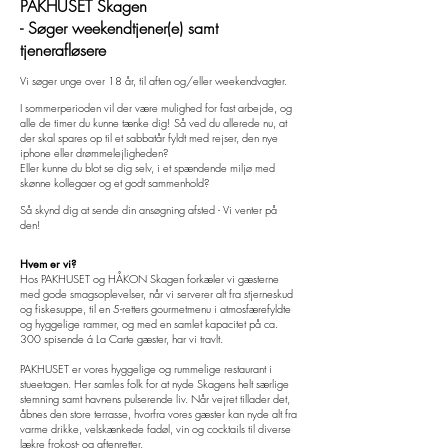
PAKHUSET Skagen
- Søger weekendtjener(e) samt
tjenerafløsere
Vi søger unge over 18 år, til aften og/eller weekendvagter.
I sommerperioden vil der være mulighed for fast arbejde, og
alle de timer du kunne tænke dig! Så ved du allerede nu, at
der skal spares op til et
sabbatår fyldt med rejser, den nye
iphone eller drømmelejligheden?
Eller kunne du blot se dig selv, i et
spændende miljø med
skønne kollegaer og et godt sammenhold?
Så skynd dig at sende din ansøgning afsted - Vi venter på
den!
Hvem er vi?
Hos PAKHUSET og HÅKON Skagen forkæler vi gæsterne
med gode smagsoplevelser, når vi serverer alt fra stjerneskud
og fiskesuppe, til en 5-retters gourmetmenu i atmosfærefyldte
og hyggelige rammer, og med en samlet kapacitet på ca.
300 spisende á La Carte gæster, har vi travlt.
PAKHUSET er vores hyggelige og rummelige restaurant i
stueetagen. Her samles folk for at nyde Skagens helt særlige
stemning samt havnens pulserende liv. Når vejret tillader det,
åbnes den store terrasse, hvorfra vores gæster kan nyde alt fra
varme drikke, velskænkede fadøl, vin og cocktails til diverse
lækre frokost- og aftenretter.