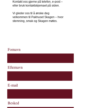
Kontakt oss gjerne på telefon, e-post –
eller bruk kontakt­skjemaet på siden.
Vi gleder oss til å ønske deg
velkommen til Pakhuset Skagen – hvor
stemning, smak og Skagen møtes.
+45 9844 2000
Booking@pakhusetskagen.dk
Fornavn
Efternavn
E-mail
Besked