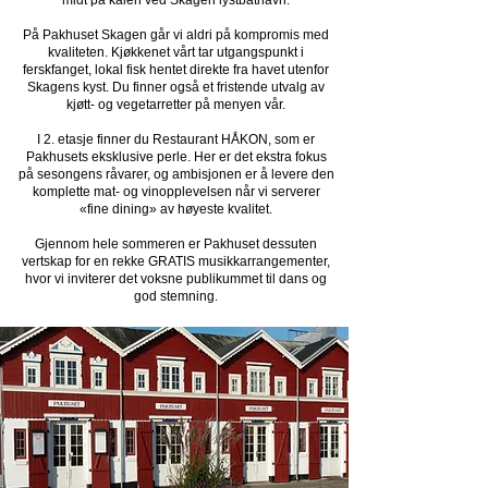
midt på kaien ved Skagen lystbåthavn.
På Pakhuset Skagen går vi aldri på kompromis med
kvaliteten. Kjøkkenet vårt tar utgangspunkt i
ferskfanget, lokal fisk hentet direkte fra havet utenfor
Skagens kyst. Du finner også et fristende utvalg av
kjøtt- og vegetarretter på menyen vår.
I 2. etasje finner du Restaurant HÅKON, som er
Pakhusets eksklusive perle. Her er det ekstra fokus
på sesongens råvarer, og ambisjonen er å levere den
komplette mat- og vinopplevelsen når vi serverer
«fine dining» av høyeste kvalitet.
Gjennom hele sommeren er Pakhuset dessuten
vertskap for en rekke GRATIS musikkarrangementer,
hvor vi inviterer det voksne publikummet til dans og
god stemning.