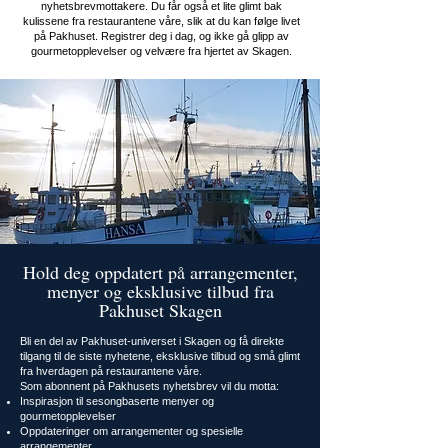
nyhetsbrevmottakere. Du får også et lite glimt bak
kulissene fra restaurantene våre, slik at du kan følge livet
på Pakhuset. Registrer deg i dag, og ikke gå glipp av
gourmetopplevelser og velvære fra hjertet av Skagen.
Hold deg oppdatert på arrangementer,
menyer og eksklusive tilbud fra
Pakhuset Skagen
Bli en del av Pakhuset-universet i Skagen og få direkte
tilgang til de siste nyhetene, eksklusive tilbud og små glimt
fra hverdagen på restaurantene våre.
Som abonnent på Pakhusets nyhetsbrev vil du motta:
Inspirasjon til sesongbaserte menyer og
gourmetopplevelser
Oppdateringer om arrangementer og spesielle
arrangementer