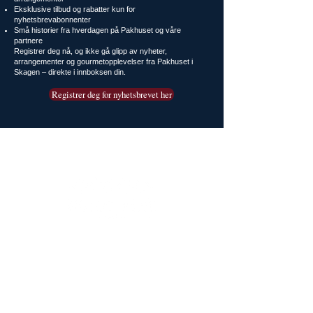
Eksklusive tilbud og rabatter kun for
nyhetsbrevabonnenter
Små historier fra hverdagen på Pakhuset og våre
partnere
Registrer deg nå, og ikke gå glipp av nyheter,
arrangementer og gourmetopplevelser fra Pakhuset i
Skagen – direkte i innboksen din.
Registrer deg for nyhetsbrevet her
Pakhuset Skagen
Rødspættevej 6
9990 Skagen
Tlf. + 45 9844 2000
Mail:
booking@pakhusetskagen.dk