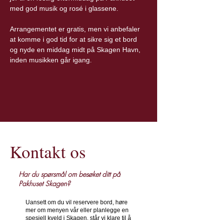
med god musik og rosé i glassene.
Arrangementet er gratis, men vi anbefaler 
at komme i god tid for at sikre sig et bord 
og nyde en middag midt på Skagen Havn, 
inden musikken går igang.
Kontakt os
Har du spørsmål om besøket ditt på
Pakhuset Skagen?
Uansett om du vil reservere bord, høre
mer om menyen vår eller planlegge en
spesiell kveld i Skagen, står vi klare til å