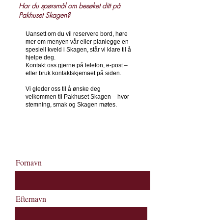
Har du spørsmål om besøket ditt på
Pakhuset Skagen?
Uansett om du vil reservere bord, høre
mer om menyen vår eller planlegge en
spesiell kveld i Skagen, står vi klare til å
hjelpe deg.
Kontakt oss gjerne på telefon, e-post –
eller bruk kontakt­skjemaet på siden.
Vi gleder oss til å ønske deg
velkommen til Pakhuset Skagen – hvor
stemning, smak og Skagen møtes.
+45 9844 2000
Booking@pakhusetskagen.dk
Fornavn
Efternavn