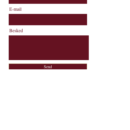
E-mail
Besked
Send
Pakhuset Skagen
Rødspættevej 6