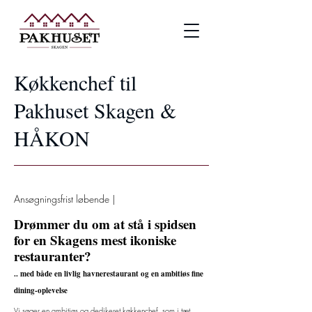
Køkkenchef til
Pakhuset Skagen &
HÅKON
Ansøgningsfrist løbende |
Drømmer du om at stå i spidsen
for en Skagens mest ikoniske
restaur
anter?
.. med både en livlig havnerestaurant og en ambitiøs fine
dining-oplevelse
Vi søger en ambitiøs og dedikeret køkkenchef, som i tæt