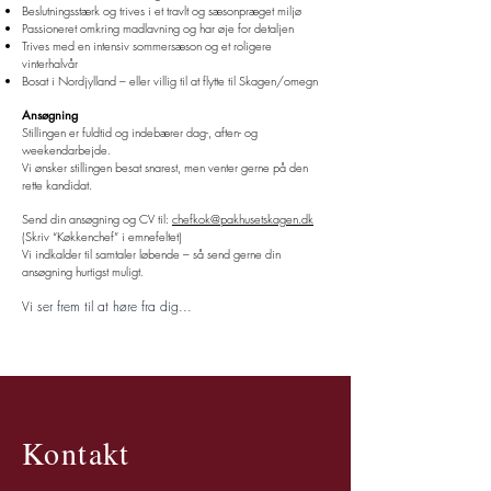
Beslutningsstærk og trives i et travlt og sæsonpræget miljø
Passioneret omkring madlavning og har øje for detaljen
Trives med en intensiv sommersæson og et roligere
vinterhalvår
Bosat i Nordjylland – eller villig til at flytte til Skagen/omegn
Ansøgning
Stillingen er fuldtid og indebærer dag-, aften- og
weekendarbejde.
Vi ønsker stillingen besat snarest, men venter gerne på den
rette kandidat.
Send din ansøgning og CV til:
chefkok@pakhusetskagen.dk
(Skriv “Køkkenchef” i emnefeltet)
Vi indkalder til samtaler løbende – så send gerne din
ansøgning hurtigst muligt.
Vi ser frem til at høre fra dig...
Kontakt