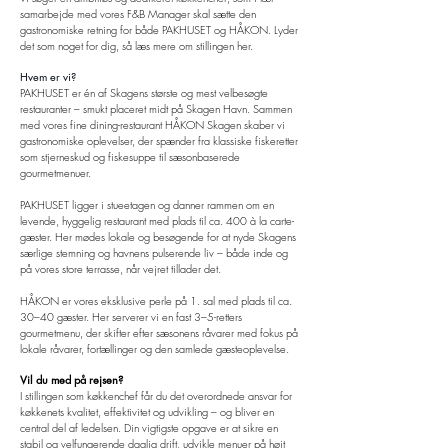
samarbejde med vores F&B Manager skal sætte den
gastronomiske retning for både PAKHUSET og HÅKON. Lyder
det som noget for dig, så læs mere om stillingen her.
Hvem er vi?
PAKHUSET er én af Skagens største og mest velbesøgte
restauranter – smukt placeret midt på Skagen Havn. Sammen
med vores fine dining-restaurant HÅKON Skagen skaber vi
gastronomiske oplevelser, der spænder fra klassiske fiskeretter
som stjerneskud og fiskesuppe til sæsonbaserede
gourmetmenuer.
PAKHUSET ligger i stueetagen og danner rammen om en
levende, hyggelig restaurant med plads til ca. 400 à la carte-
gæster. Her mødes lokale og besøgende for at nyde Skagens
særlige stemning og havnens pulserende liv – både inde og
på vores store terrasse, når vejret tillader det.
HÅKON er vores eksklusive perle på 1. sal med plads til ca.
30–40 gæster. Her serverer vi en fast 3–5-retters
gourmetmenu, der skifter efter sæsonens råvarer med fokus på
lokale råvarer, fortællinger og den samlede gæsteoplevelse.
Vil du med på rejsen?
I stillingen som køkkenchef får du det overordnede ansvar for
køkkenets kvalitet, effektivitet og udvikling – og bliver en
central del af ledelsen. Din vigtigste opgave er at sikre en
stabil og velfungerende daglig drift, udvikle menuer på højt