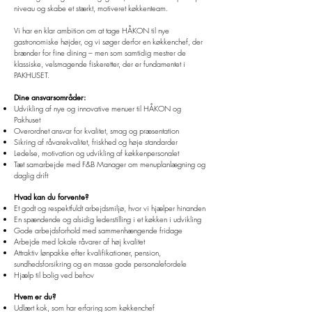
niveau og skabe et stærkt, motiveret køkkenteam.
Vi har en klar ambition om at tage HÅKON til nye
gastronomiske højder, og vi søger derfor en køkkenchef, der
brænder for fine dining – men som samtidig mestrer de
klassiske, velsmagende fiskeretter, der er fundamentet i
PAKHUSET.
Dine ansvarsområder:
Udvikling af nye og innovative menuer til HÅKON og
Pakhuset
Overordnet ansvar for kvalitet, smag og præsentation
Sikring af råvarekvalitet, friskhed og høje standarder
Ledelse, motivation og udvikling af køkkenpersonalet
Tæt samarbejde med F&B Manager om menuplanlægning og
daglig drift
Hvad kan du forvente?
Et godt og respektfuldt arbejdsmiljø, hvor vi hjælper hinanden
En spændende og alsidig lederstilling i et køkken i udvikling
Gode arbejdsforhold med sammenhængende fridage
Arbejde med lokale råvarer af høj kvalitet
Attraktiv lønpakke efter kvalifikationer, pension,
sundhedsforsikring og en masse gode personalefordele
Hjælp til bolig ved behov
Hvem er du?
Udlært kok, som har erfaring som køkkenchef