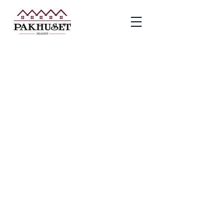
Pakhuset Skagen
Rødspættevej 6
9990 Skagen