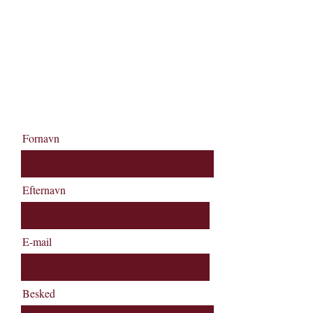
brug kontaktformularen her på siden.
Vi glæder os til at byde dig velkommen
på Pakhuset Skagen – hvor stemningen,
smagen og Skagen mødes.
+45 9844 2000
Booking@pakhusetskagen.dk
Fornavn
Efternavn
E-mail
Besked