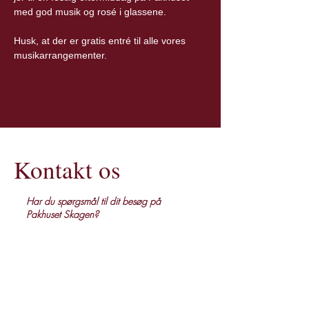
med god musik og rosé i glassene. 
Husk, at der er gratis entré til alle vores 
musikarrangementer. 
Kontakt os
Har du spørgsmål til dit besøg på
Pakhuset Skagen?
Uanset om du vil reservere bord, høre
mere om vores menu eller planlægge en
særlig aften i Skagen, står vi klar til at
hjælpe dig.
Kontakt os gerne på telefon, mail – eller