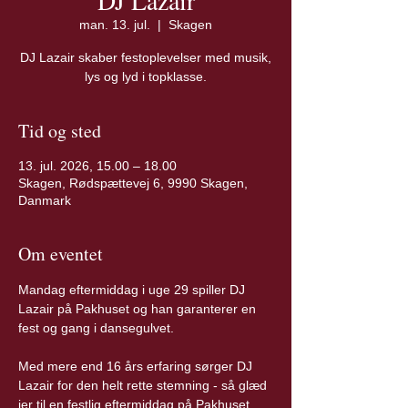
DJ Lazair
man. 13. jul.
  |  
Skagen
DJ Lazair skaber festoplevelser med musik,
lys og lyd i topklasse.
Tid og sted
13. jul. 2026, 15.00 – 18.00
Skagen, Rødspættevej 6, 9990 Skagen,
Danmark
Om eventet
Mandag eftermiddag i uge 29 spiller DJ 
Lazair på Pakhuset og han garanterer en 
fest og gang i dansegulvet. 
Med mere end 16 års erfaring sørger DJ 
Lazair for den helt rette stemning - så glæd 
jer til en festlig eftermiddag på Pakhuset 