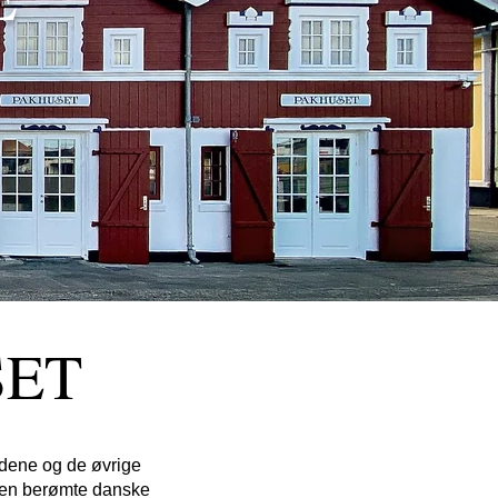
SET
dene og de øvrige
den berømte danske