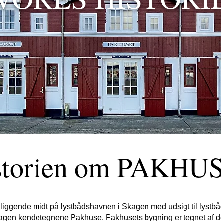
storien om PAKHU
ggende midt på lystbådshavnen i Skagen med udsigt til lystbå
Skagen kendetegnene Pakhuse. Pakhusets bygning er tegnet af 