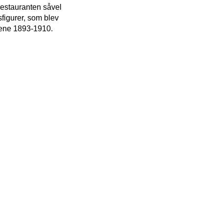
restauranten såvel
figurer, som blev
årene 1893-1910.