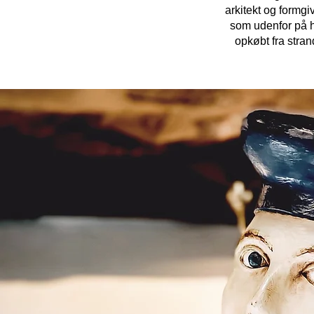
arkitekt og formgi
som udenfor på h
opkøbt fra stra