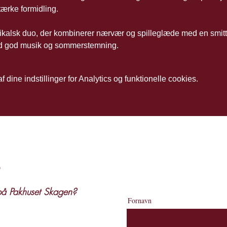
tærke formidling.
alsk duo, der kombinerer nærvær og spilleglæde med en smitt
med god musik og sommerstemning.
dine indstillinger for Analytics og funktionelle cookies.
s
 på Pakhuset Skagen?
Fornavn
 høre mere om vores menu