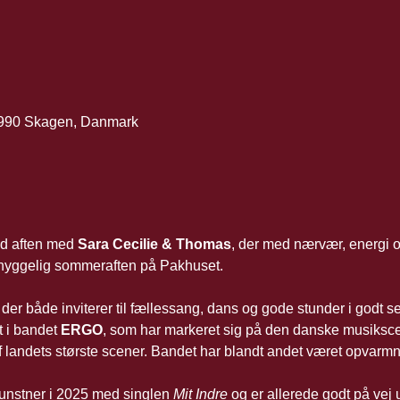
9990 Skagen, Danmark
ld aften med 
Sara Cecilie & Thomas
, der med nærvær, energi 
hyggelig sommeraften på Pakhuset.
der både inviterer til fællessang, dans og gode stunder i godt s
t i bandet 
ERGO
, som har markeret sig på den danske musiks
af landets største scener. Bandet har blandt andet været opvarm
nstner i 2025 med singlen 
Mit Indre
 og er allerede godt på vej