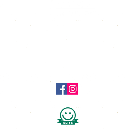
Pakhuset Skagen
Rødspættevej 6
9990 Skagen
Tlf. + 45 9844 2000
Mail:
booking@pakhusetskagen.dk