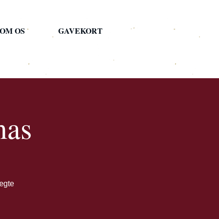
OM OS
GAVEKORT
mas
ægte