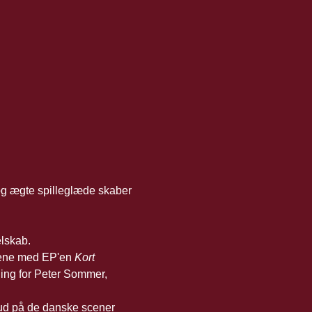
og ægte spilleglæde skaber 
elskab.
cene med EP'en 
Kort 
ning for Peter Sommer, 
 ud på de danske scener 