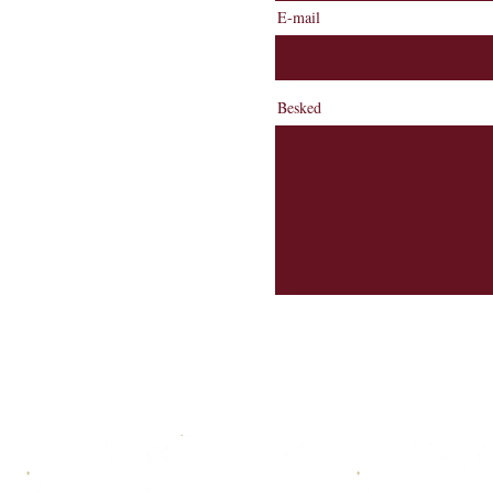
E-mail
gen, står vi klar til at
 eller brug
Besked
kommen på Pakhuset Skagen
kagen mødes.