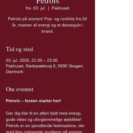
Petrols
fre. 03. jul.
  |  
Pakhuset
Petrols på scenen! Pop- og rockhits fra 50
år, masser af energi og et dansegulv i
brand.
Tid og sted
03. jul. 2026, 21.00 – 23.00
Pakhuset, Rødspættevej 6, 9990 Skagen,
Danmark
Om eventet
Petrols – festen starter her!
Gør dig klar til en aften fyldt med energi, 
gode vibes og uforglemmelige øjeblikke! 
Petrols er en sprudlende festmaskine, der 
med fem rutinerede musikere på scenen 