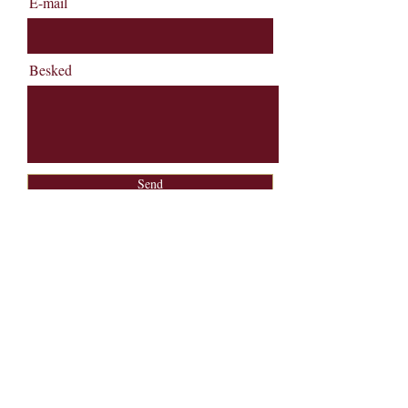
E-mail
Besked
Send
Pakhuset Skagen
Rødspættevej 6
9990 Skagen